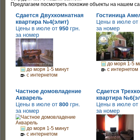
Предлагаем посмотреть похожие объекты на нашем са
Двухкомнатная квартира №3 (элит)
Сдается Двухкомнатная
Гостиница Аме
Двухкомнатная квартира №4(элит)
квартира №4(элит)
Цены в июле от
Цены в июле от
950
грн.
за номер
Двухкомнатная квартира №7 (с видом на море)
за номер
Двухкомнатная квартира №77
Двухкомнатная квартира №8(элит)
Дионис
до моря 1-5 м
Дом
до моря 1-5 минут
с интернетом
с интернетом
Дом под ключ и коттедж
Дом тети Оли
Частное домовладение
Сдается Трехк
Акварель
квартира №6(эл
Домик у моря
Цены в июле от
800
грн.
Цены в июле от
Ёжичек
за номер
за номер
Затока
до моря 1-5 минут
Коттедж
с интернетом
Майа