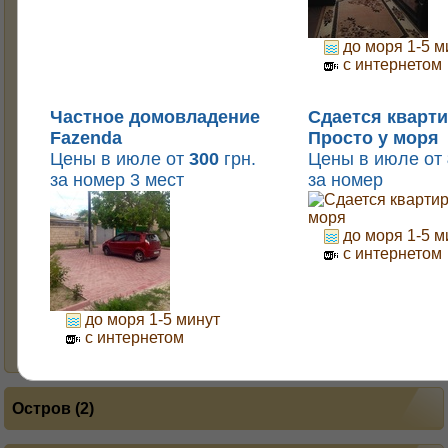
Николь
до моря 1-5 м
Однокомнатная квартира №1
с интернетом
Однокомнатная квартира №2
Частное домовладение
Cдается кварт
Однокомнатная квартира №3 на Курортной
Fazenda
Просто у моря
Орхидея люкс
Цены в июле от
300
грн.
Цены в июле от
за номер 3 мест
за номер
Просто у моря
Трехкомнатная квартира на Набережной
до моря 1-5 м
Трехкомнатная квартира №1
с интернетом
Трехкомнатная квартира №2(эконом)
Трехкомнатная квартира №6(элит)
до моря 1-5 минут
с интернетом
Якорь
Остров (2)