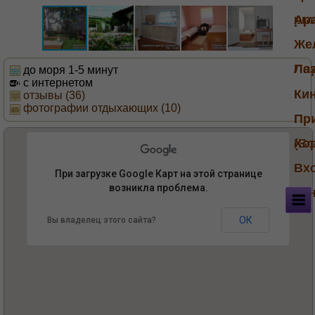
ры
Ар
Же
По
Ла
до моря 1-5 минут
с интернетом
Ки
отзывы (36)
фотографии отдыхающих (10)
Пр
(Б
Хо
Вх
При загрузке Google Карт на этой странице
возникла проблема.
па
Сдается в аренду Дом(или полдома)
Увеличить карту
ОК
Вы владелец этого сайта?