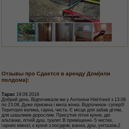
Отзывы про Сдается в аренду Дом(или
полдома):
Тарас
19.09.2016
Добрий день. Відпочивали ми у Антоніни Нікітічної з 13.08
по 23.08, Дуже приємна і мила жінка. Відпочинок- супер!!!
Територія велика, гарна, чиста. Є місце для забав дітям,
для шашликів-дорослим. Присутня літня кухня, дві
альтанки, літній душ, туалет. В приміщенні- 5 чистих,
гарних кімнат, є кухня з посудом, ванна, душ, унітазом,2