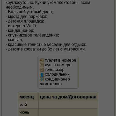
круглосуточно. Кухни укомплектованы всем
необходимым.
- Большой уютный двор;
- места для парковки;
- детская площадка;
- интернет Wi-Fi;
- кондиционер;
- спутниковое телевидение;
- мангал;
- красивые тенистые беседки для отдыха;
- детские кроватки до 3х лет с матрасами.
туалет в номере
душ в номере
телевизор
холодильник
кондиционер
интернет
месяц
цена за дом/Договорная
май
июнь