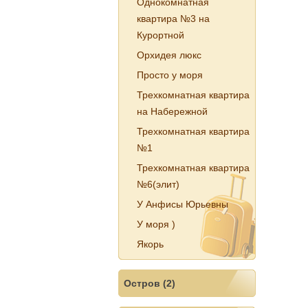
Однокомнатная
квартира №3 на
Курортной
Орхидея люкс
Просто у моря
Трехкомнатная квартира
на Набережной
Трехкомнатная квартира
№1
Трехкомнатная квартира
№6(элит)
У Анфисы Юрьевны
У моря )
Якорь
Остров (2)