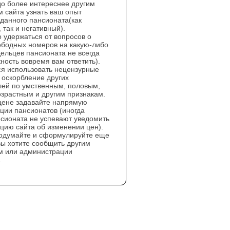
до более интереснее другим
м сайта узнать ваш опыт
данного пансионата(как
 так и негативный).
 удержаться от вопросов о
ободных номеров на какую-либо
дельцев пансионата не всегда
ность вовремя вам ответить).
я использовать нецензурные
 оскорбление других
лей по умственным, половым,
озрастным и другим признакам.
цене задавайте напрямую
ции пансионатов (иногда
нсионата не успевают уведомить
цию сайта об изменении цен).
одумайте и сформулируйте еще
 вы хотите сообщить другим
м или администрации
.