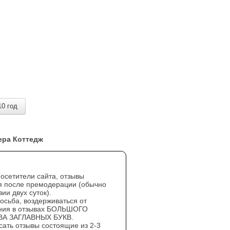
10 год
ера Коттедж
осетители сайта, отзывы
я после премодерации (обычно
ии двух суток).
осьба, воздерживаться от
ния в отзывах БОЛЬШОГО
А ЗАГЛАВНЫХ БУКВ.
сать отзывы состоящие из 2-3