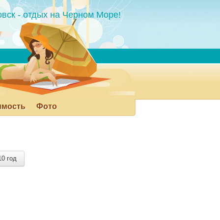
овск
- отдых на Черном Море!
имость
Фото
Арабатка
Железный Порт
Еще ▾
10 год