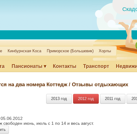
Скад
ое
Кинбурнская Коса
Приморское (Большевик)
Хорлы
та
Пансионаты ▾
Контакты
Транспорт
Недвиж
а море
Развлечения
Экскурсии
Цены на рынке
ся на два номера Коттедж
/ Отзывы отдыхающих
кое (Большевик)
Хорлы
Вход для пансионатов
2013 год
2012 год
2011 год
20
05.06.2012
ж свободен июнь, июль с 1 по 14 и весь август.
ить