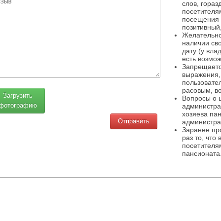
слов, гораз
посетителя
посещения 
позитивный,
Желательно
наличии св
дату (у вла
есть возмож
Запрещаетс
выражения,
пользовате
расовым, в
Загрузить
Вопросы о 
фотографию
администра
хозяева па
администра
Заранее пр
раз то, что
посетителя
пансионата