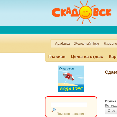
Арабатка
Железный Порт
Лазурн
Главная
Цены на отдых
Кар
Услуги пансионатам
Работа н
Сдает
Лазурное
Кинбурн
Приморс
Ирина
Коттед
Ответ
Поиск по названию