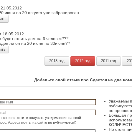
21.05.2012
20 июня по 20 августа уже забронирован.
ить
а
18.05.2012
о будет стоить дом на 6 человек???
оден ли он на 20 июня по 30июня??
ить
2013 год
2012 год
2011 год
20
Добавьте свой отзыв про Сдается на два ном
Уважаемы п
публикуютс
по прошеств
Большая пр
лько если хотите получить уведомление на свой
использова
рос. Адреса почты на сайте не публикуются!)
КОЛИЧЕСТВ
Не стоит пи