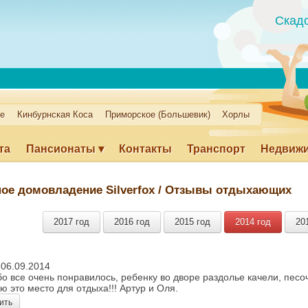
Скад
ое
Кинбурнская Коса
Приморское (Большевик)
Хорлы
та
Пансионаты ▾
Контакты
Транспорт
Недвиж
а море
Развлечения
Экскурсии
Цены на рынке
ое домовладение Silverfox
/ Отзывы отдыхающих
кое (Большевик)
Хорлы
Вход для пансионатов
2017 год
2016 год
2015 год
2014 год
20
06.09.2014
о все очень понравилось, ребенку во дворе раздолье качели, песоч
ю это место для отдыха!!! Артур и Оля.
ить