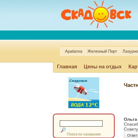
Арабатка
Железный Порт
Лазурн
Главная
Цены на отдых
Кар
Услуги пансионатам
Работа н
Частн
Лазурное
Кинбурн
Приморс
Ольга
Спасиб
Совету
Поиск по названию
Ответ