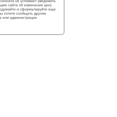
нсионата не успевают уведомить
цию сайта об изменении цен).
одумайте и сформулируйте еще
 вы хотите сообщить другим
м или администрации
.