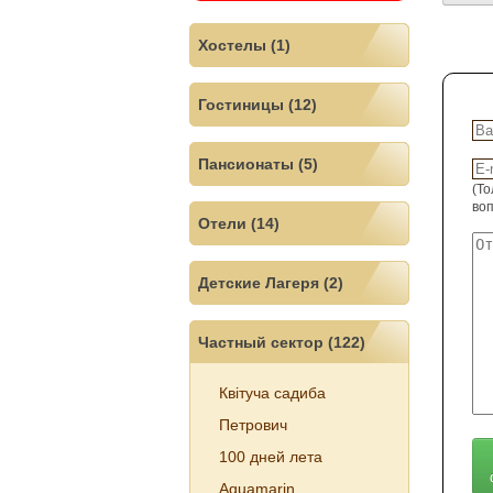
Хостелы (1)
Гостиницы (12)
Пансионаты (5)
(То
воп
Отели (14)
Детские Лагеря (2)
Частный сектор (122)
Квітуча садиба
Петрович
100 дней лета
Aquamarin