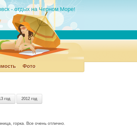
овск
- отдых на Черном Море!
имость
Фото
Арабатка
Железный Порт
Еще ▾
13 год
2012 год
ница, горка. Все очень отлично.