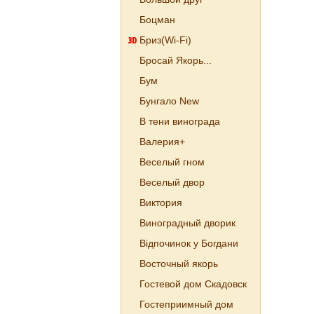
Боцман
Бриз(Wi-Fi)
Бросай Якорь...
Бум
Бунгало New
В тени винограда
Валерия+
Веселый гном
Веселый двор
Виктория
Виноградный дворик
Відпочинок у Богдани
Восточный якорь
Гостевой дом Скадовск
Гостеприимный дом