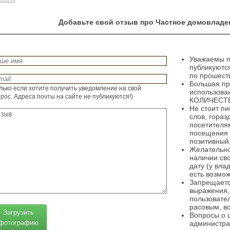
Добавьте свой отзыв про Частное домовладен
Уважаемы п
публикуютс
по прошеств
Большая пр
лько если хотите получить уведомление на свой
использова
рос. Адреса почты на сайте не публикуются!)
КОЛИЧЕСТВ
Не стоит пи
слов, гораз
посетителя
посещения 
позитивный,
Желательно
наличии св
дату (у вла
есть возмож
Запрещаетс
выражения,
пользовате
расовым, в
Загрузить
Вопросы о 
фотографию
администра