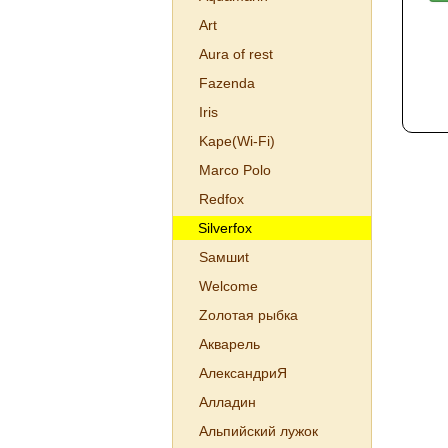
Art
Aura of rest
Fazenda
Iris
Kаре(Wi-Fi)
Marco Polo
Redfox
Silverfox
Sамшиt
Welcome
Zолотая рыбка
Акварель
АлександриЯ
Алладин
Альпийский лужок