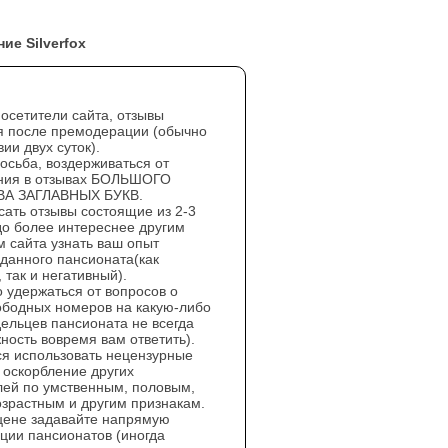
ие Silverfox
осетители сайта, отзывы
я после премодерации (обычно
ии двух суток).
осьба, воздерживаться от
ния в отзывах БОЛЬШОГО
А ЗАГЛАВНЫХ БУКВ.
сать отзывы состоящие из 2-3
до более интереснее другим
м сайта узнать ваш опыт
данного пансионата(как
 так и негативный).
 удержаться от вопросов о
ободных номеров на какую-либо
дельцев пансионата не всегда
ность вовремя вам ответить).
я использовать нецензурные
 оскорбление других
лей по умственным, половым,
озрастным и другим признакам.
цене задавайте напрямую
ции пансионатов (иногда