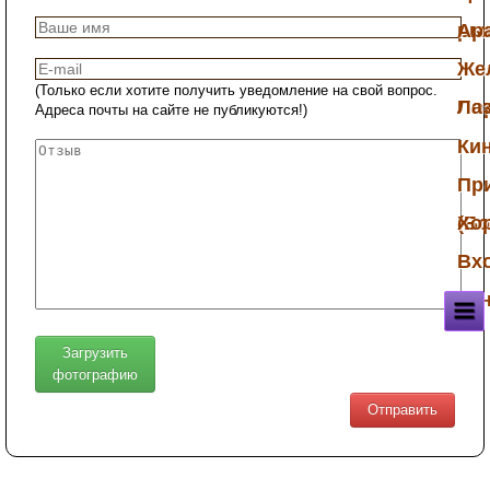
ры
Ар
Же
(Только если хотите получить уведомление на свой вопрос.
По
Ла
Адреса почты на сайте не публикуются!)
Ки
Пр
(Б
Хо
Вх
па
Загрузить
фотографию