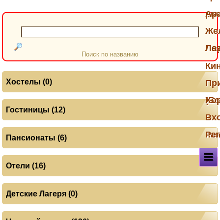
ры
Ар
Же
По
Ла
Поиск по названию
Ки
Хостелы (0)
Пр
(Б
Хо
Гостиницы (12)
Вх
па
Ре
Пансионаты (6)
Отели (16)
Детские Лагеря (0)