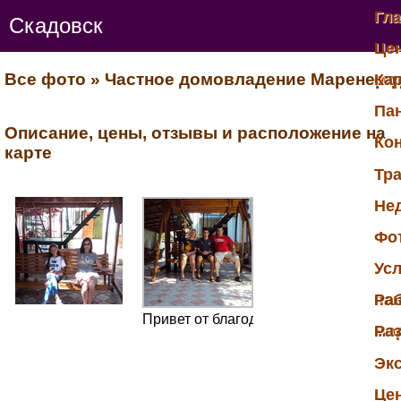
Гл
Скадовск
Це
Все фото
»
Частное домовладение Маренеро
от
Ка
Па
Описание, цены, отзывы и расположение на
Ко
карте
Тр
Не
Фо
Ус
па
Раб
Привет от благодарных Киевлян.
мо
Ра
Эк
Це